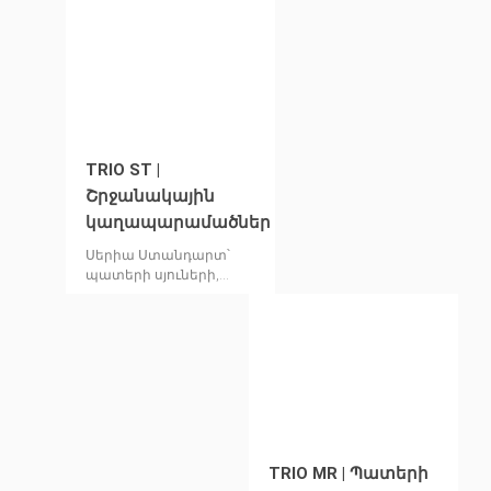
TRIO ST |
Շրջանակային
կաղապարամածներ
Սերիա Ստանդարտ՝
պատերի սյուների,
հիմքերի և վերելակների
հորանների համար
TRIO MR | Պատերի