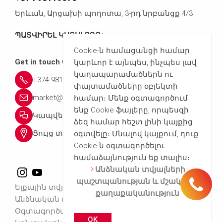
Երևան, Արցախի պողոտա, 3-րդ նրբանցք 4/3
ՊԱՏՎԻՐԵԼ ԿԱՏԱԼՈԳԸ►
Cookie-ն համացանցի համար
Get in touch with us
կարևոր է այնպես, ինչպես լավ
կաղապարամածներն ու
+374 98119070
փայտամածները օբյեկտի
market@peri.com.am
համար։ Մենք օգտագործում
ենք Cookie ֆայլերը, որպեսզի
Կապվել մեզ հետ
ձեզ համար հեշտ լինի կայքից
Ցույց տալ գտնվելու վայրը
օգտվելը։ Մնալով կայքում, դուք
Cookie-ն օգտագործելու
համաձայնություն եք տալիս։
Անձնական տվյալների
պաշտպանության և մշակման
Հեռ․՝ +37498119070
Ելքային տվյալներ
քաղաքականություն
Անձնական տվյալներ
Օգտագործման պայմանները
Կապվել մեզ հետ
OK