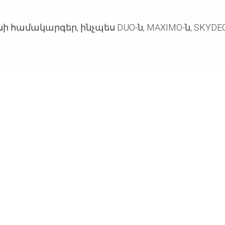
 համակարգեր, ինչպես DUO-ն, MAXIMO-ն, SKYDECK-ը