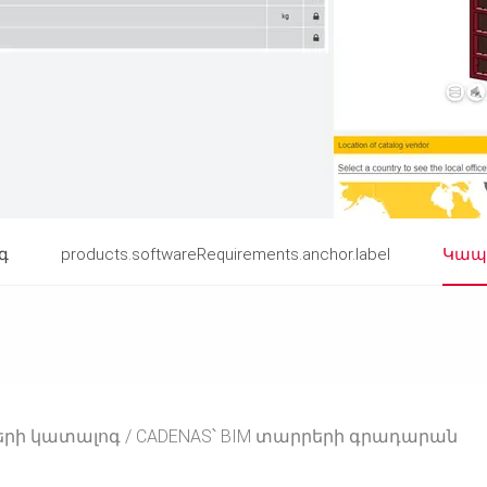
գ
products.softwareRequirements.anchor.label
Կապ
րի կատալոգ
CADENAS՝ BIM տարրերի գրադարան