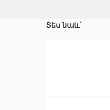
Տես նաև՝