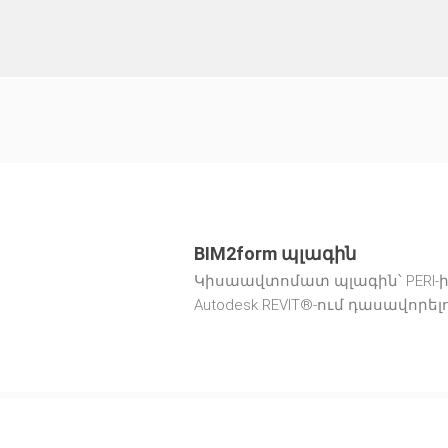
BIM2form պլագին
Կիսաավտոմատ պլագին՝ PERI
Autodesk REVIT®-ում դասավորե