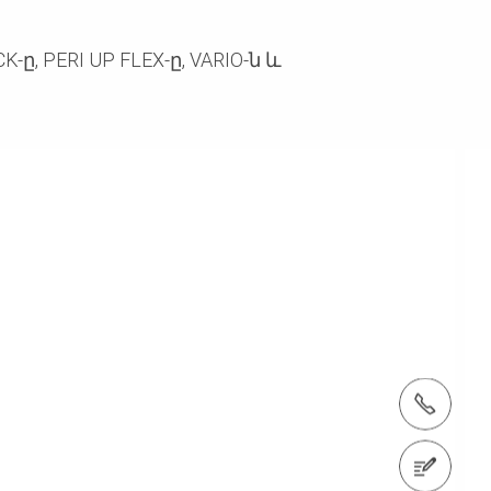
, PERI UP FLEX-ը, VARIO-ն և
Հեռ․՝ +37498119070
Կապվել մեզ հետ