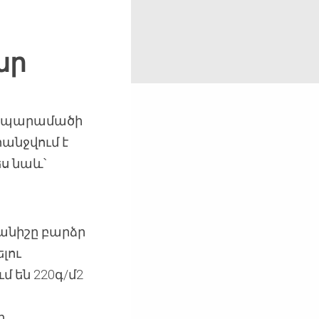
ար
աղապարամածի
անջվում է
ս նաև՝
ցանիշը բարձր
լու
են 220գ/մ2
ը