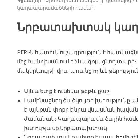
Գլխավոր
Արտադրատեսակների կատալոգ
կաղապարամածների համար
Նրբատախտակ կաղ
PERI-ն հատուկ ուշադրություն է հատկ
մեջ հանդիսանում է ձևագոյացնող տարր։ 
մակերևույթի վրա առանց որևէ թերությո
Այն պետք է ունենա թեթև քաշ
Լամինացնող ծածկույթի խտությունը պե
է, այնքան փոքր է նրա վնասման հա
ժամանակ։ Կաղապարամածային համակ
խտությամբ նրբատախտակ։
Նրբատախտակը պետք է ապահովի շ