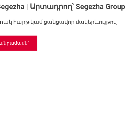
zha | Արտադրող՝ Segezha Group
տակ հարթ կամ ցանցավոր մակերևույթով
անրամասն՝