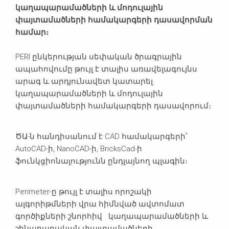
կաղապարամածների և մոդուլային
փայտամածների համակարգերի դասավորման
համար։
PERI ընկերության սեփական ծրագրային
ապահովումը թույլ է տալիս առավելագույնս
արագ և արդյունավետ կատարել
կաղապարամածների և մոդուլային
փայտամածների համակարգերի դասավորում։
ԾԱ-ն հանդիսանում է CAD համակարգերի՝
AutoCAD-ի, NanoCAD-ի, BricksCad-ի
ֆունկցիոնալությունն ընդլայնող պլագին։
Perimeter-ը թույլ է տալիս որոշակի
ալգորիթմների վրա հիմնված ավտոմատ
գործիքների շնորհիվ կաղապարամածների և
շինարարական փայտամածների