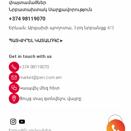
փայտամածներ
Նրբատախտակ Սարքավորություն
+374 98119070
Երևան, Արցախի պողոտա, 3-րդ նրբանցք 4/3
ՊԱՏՎԻՐԵԼ ԿԱՏԱԼՈԳԸ►
Get in touch with us
+374 98119070
market@peri.com.am
Կապվել մեզ հետ
Ցույց տալ գտնվելու վայրը
Հեռ․՝ +37498119070
Ելքային տվյալներ