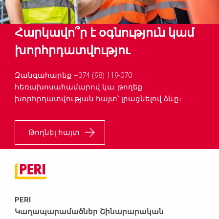
Հարկավո՞ր է օգնություն կամ
խորհրդատվությու
Զանգահարեք +374 (98) 119-070
հեռախոսահամարով կա, թողեք
խորհրդատվության հայտ՝ լրացնելով ձևը։
Թողնել հայտ
PERI
Կաղապարամածներ Շինարարական