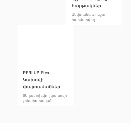
հարթակներ
Անվտանգ և հեշտ
հարմարվող
շինարարական
փայտամածներ
արդյունաբերական
օբյեկտների համար։
Գինը՝ հարցումով
PERI UP Flex |
Կախովի
փայտամածներ
Տեղափոխվող կախովի
շինարարական
փայտամածներ Գինը՝
հարցումով