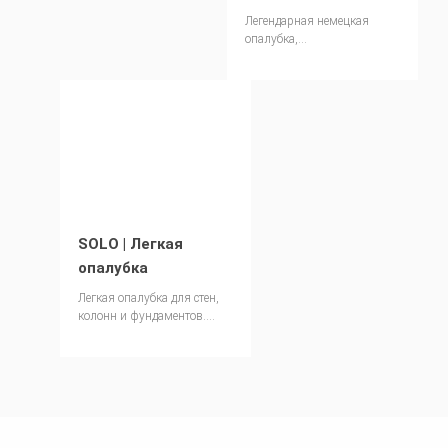
Легендарная немецкая
опалубка,
усовершенствованная для
рынка СНГ. Цена по
запросу.
SOLO | Легкая
опалубка
Легкая опалубка для стен,
колонн и фундаментов.
Цена по запросу.