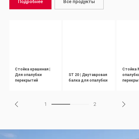
Подробнее
Все продукты
Стойка крашеная |
Стойка 
Для опалубки
ST 20 | Двутавровая
опалубк
перекрытий
балка для опалубки
перекры
1
2