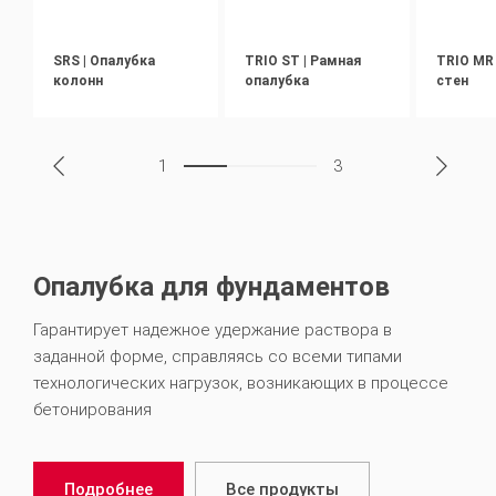
SRS | Опалубка
TRIO ST | Рамная
TRIO MR 
колонн
опалубка
стен
1
3
Опалубка для фундаментов
Гарантирует надежное удержание раствора в
заданной форме, справляясь со всеми типами
технологических нагрузок, возникающих в процессе
бетонирования
Подробнее
Все продукты