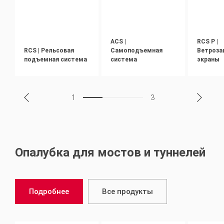
ACS |
RCS P |
RCS | Рельсовая
Самоподъемная
Ветроз
подъемная система
система
экраны
1
3
Опалубка для мостов и туннелей
Подробнее
Все продукты