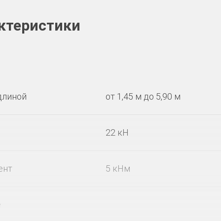
ктеристики
длиной
от 1,45 м до 5,90 м
22 кН
ент
5 кНм
е