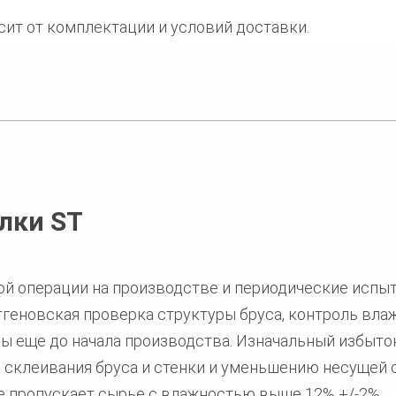
ит от комплектации и условий доставки.
лки ST
й операции на производстве и периодические испы
тгеновская проверка структуры бруса, контроль вла
 еще до начала производства. Изначальный избыток
 склеивания бруса и стенки и уменьшению несущей 
не пропускает сырье с влажностью выше 12% +/-2%.