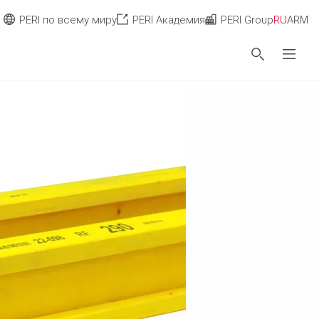
PERI по всему миру
PERI Академия
PERI Group
RU
ARM