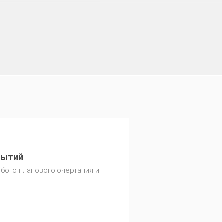
рытий
юбого планового очертания и