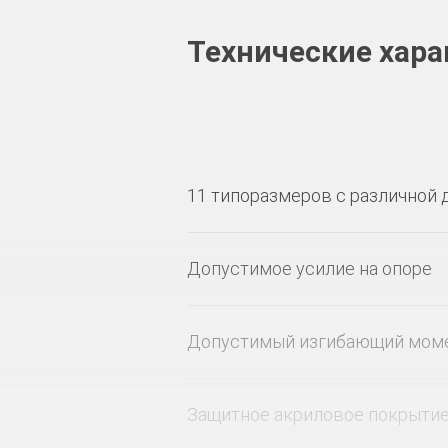
Технические хара
11 типоразмеров с различной 
Допустимое усилие на опоре
Допустимый изгибающий мом
Защитное акриловое покрыти